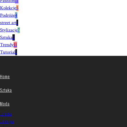
Fashion
11
Kolekcje
5
Podróże
4
street art
1
Stylizacje
7
Sztuka
5
Trendy
11
Tutorial
1
Home
Sztuka
Moda
Damska
Dziecięca