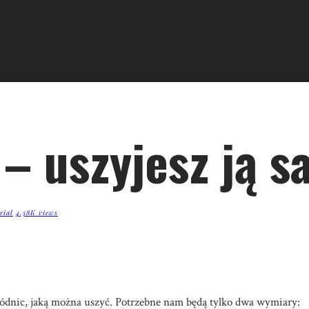
– uszyjesz ją s
rial
4.38K views
spódnic, jaką można uszyć. Potrzebne nam będą tylko dwa wymiary: