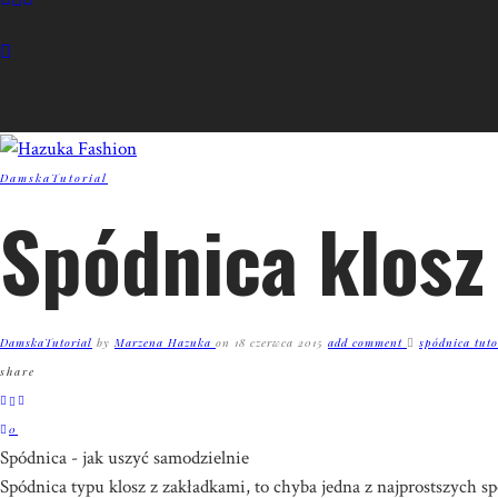
Damska
Tutorial
Spódnica klosz 
Damska
Tutorial
by
Marzena Hazuka
on
18 czerwca 2015
add comment
spódnica tuto
share
0
Spódnica - jak uszyć samodzielnie
Spódnica typu
klosz
z zakładkami, to chyba jedna z najprostszych 