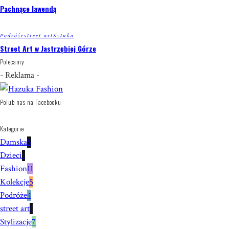
Pachnące lawendą
Podróże
street art
Sztuka
Street Art w Jastrzębiej Górze
Polecamy
- Reklama -
Polub nas na Facebooku
Kategorie
Damska
5
Dzieci
1
Fashion
11
Kolekcje
5
Podróże
4
street art
1
Stylizacje
7