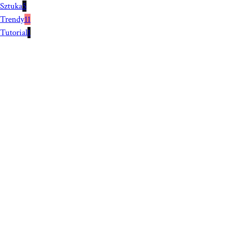
Sztuka
5
Trendy
11
Tutorial
1