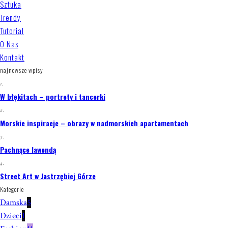
Sztuka
Trendy
Tutorial
O Nas
Kontakt
najnowsze wpisy
1.
W błękitach – portrety i tancerki
2.
Morskie inspiracje – obrazy w nadmorskich apartamentach
3.
Pachnące lawendą
4.
Street Art w Jastrzębiej Górze
Kategorie
Damska
5
Dzieci
1