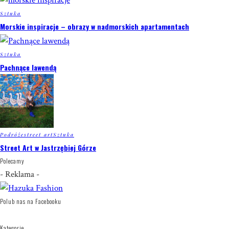
Sztuka
Morskie inspiracje – obrazy w nadmorskich apartamentach
Sztuka
Pachnące lawendą
Podróże
street art
Sztuka
Street Art w Jastrzębiej Górze
Polecamy
- Reklama -
Polub nas na Facebooku
Kategorie