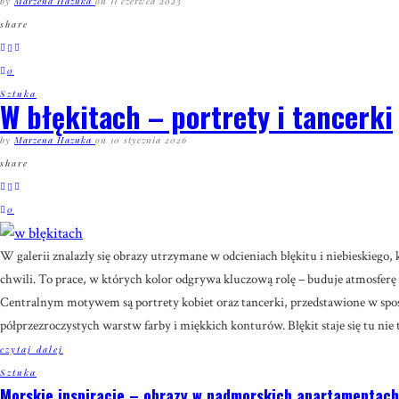
by
Marzena Hazuka
on
11 czerwca 2023
share
0
Sztuka
W błękitach – portrety i tancerki
by
Marzena Hazuka
on
10 stycznia 2026
share
0
W galerii znalazły się obrazy utrzymane w odcieniach błękitu i niebieskiego,
chwili. To prace, w których kolor odgrywa kluczową rolę – buduje atmosferę 
Centralnym motywem są portrety kobiet oraz tancerki, przedstawione w sposób
półprzezroczystych warstw farby i miękkich konturów. Błękit staje się tu nie 
czytaj dalej
Sztuka
Morskie inspiracje – obrazy w nadmorskich apartamentach