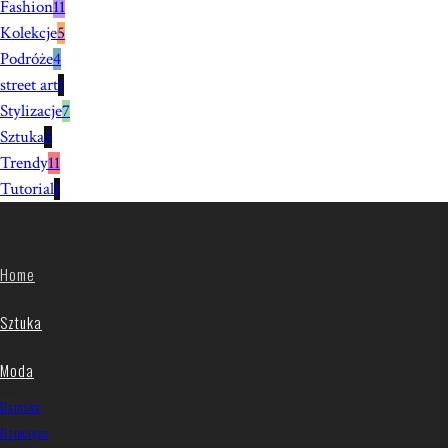
Fashion
11
Kolekcje
5
Podróże
4
street art
1
Stylizacje
7
Sztuka
5
Trendy
11
Tutorial
1
Home
Sztuka
Moda
Damska
Dziecięca