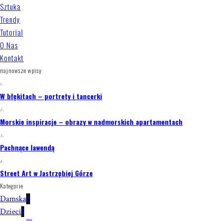
Sztuka
Trendy
Tutorial
O Nas
Kontakt
najnowsze wpisy
1.
W błękitach – portrety i tancerki
2.
Morskie inspiracje – obrazy w nadmorskich apartamentach
3.
Pachnące lawendą
4.
Street Art w Jastrzębiej Górze
Kategorie
Damska
5
Dzieci
1