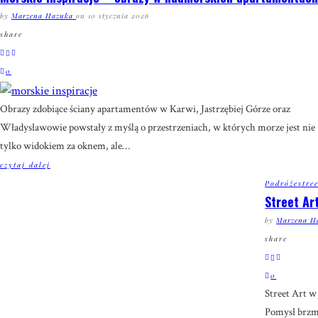
by
Marzena Hazuka
on
10 stycznia 2026
share
0
Obrazy zdobiące ściany apartamentów w Karwi, Jastrzębiej Górze oraz
Władysławowie powstały z myślą o przestrzeniach, w których morze jest nie
tylko widokiem za oknem, ale
…
czytaj dalej
Podróże
stre
Street Ar
by
Marzena H
share
0
Street Art w 
Pomysł brzmi