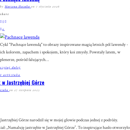
by
Marzena Hazuka
on
7 stycznia 2026
share
0
Cykl "Pachnące lawendą" to obrazy inspirowane magią letnich pól lawendy -
ich kolorem, zapachem i spokojem, który koi zmysły. Powstały latem, w
plenerze, pośród falujących
…
czytaj dalej
et art
Sztuka
t w Jastrzębiej Górze
azuka
on
27 sierpnia 2023
Jastrzębiej Górze narodził się w mojej głowie podczas jednej z podróży.
ał: „Namaluję jastrzębie w Jastrzębiej Górze”. To inspirujące hasło otworzyło