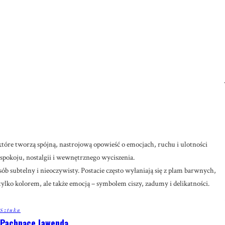
 które tworzą spójną, nastrojową opowieść o emocjach, ruchu i ulotności
spokoju, nostalgii i wewnętrznego wyciszenia.
 subtelny i nieoczywisty. Postacie często wyłaniają się z plam barwnych,
tylko kolorem, ale także emocją – symbolem ciszy, zadumy i delikatności.
Sztuka
Pachnące lawendą