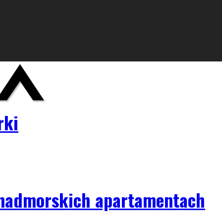
rki
w nadmorskich apartamentach