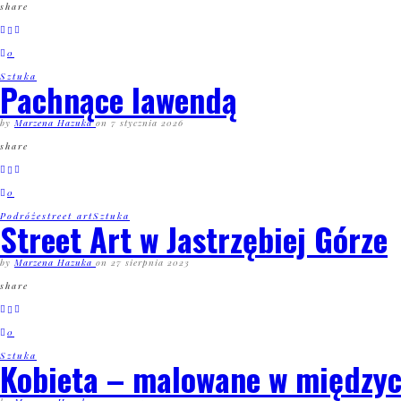
share
0
Sztuka
Pachnące lawendą
by
Marzena Hazuka
on
7 stycznia 2026
share
0
Podróże
street art
Sztuka
Street Art w Jastrzębiej Górze
by
Marzena Hazuka
on
27 sierpnia 2023
share
0
Sztuka
Kobieta – malowane w międzyc