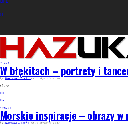
Sztuka
W błękitach – portrety i tance
by
Marzena Hazuka
on
10 stycznia 2026
share
0
Sztuka
Morskie inspiracje – obrazy 
by
Marzena Hazuka
on
10 stycznia 2026