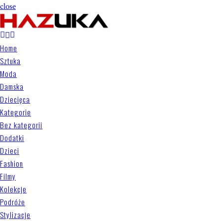
close
Home
Sztuka
Moda
Damska
Dziecięca
Kategorie
Bez kategorii
Dodatki
Dzieci
Fashion
Filmy
Kolekcje
Podróże
Stylizacje