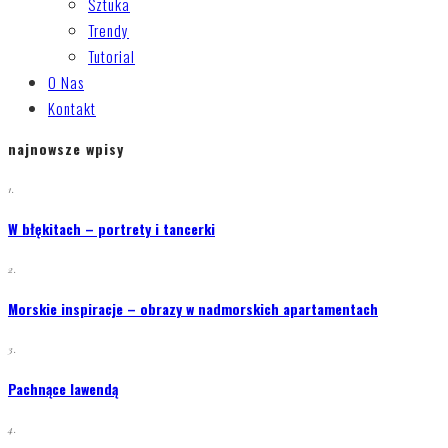
Sztuka
Trendy
Tutorial
O Nas
Kontakt
najnowsze wpisy
1.
W błękitach – portrety i tancerki
2.
Morskie inspiracje – obrazy w nadmorskich apartamentach
3.
Pachnące lawendą
4.