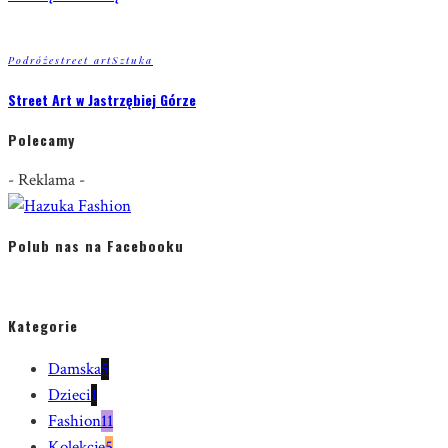
Podróże
street art
Sztuka
Street Art w Jastrzębiej Górze
Polecamy
- Reklama -
Polub nas na Facebooku
Kategorie
Damska
5
Dzieci
1
Fashion
11
Kolekcje
5