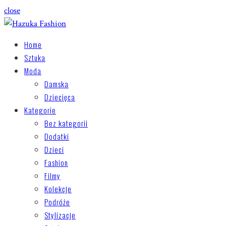
close
Home
Sztuka
Moda
Damska
Dziecięca
Kategorie
Bez kategorii
Dodatki
Dzieci
Fashion
Filmy
Kolekcje
Podróże
Stylizacje