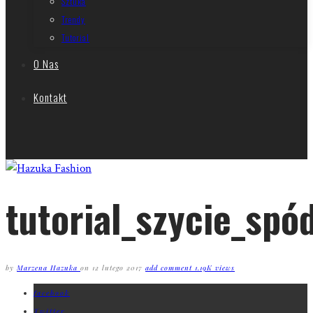
Sztuka
Trendy
Tutorial
O Nas
Kontakt
tutorial_szycie_sp
by
Marzena Hazuka
on
12 lutego 2017
add comment
1.19K views
facebook
Twitter