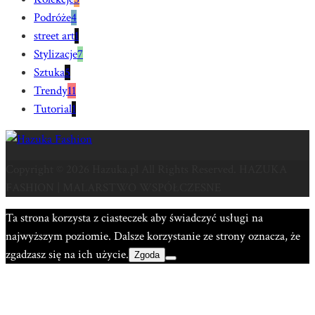
Podróże
4
street art
1
Stylizacje
7
Sztuka
5
Trendy
11
Tutorial
1
Copyright © 2026 Hazuka.pl All Rights Reserved. HAZUKA
FASHION | MALARSTWO WSPÓŁCZESNE
Ta strona korzysta z ciasteczek aby świadczyć usługi na
najwyższym poziomie. Dalsze korzystanie ze strony oznacza, że
zgadzasz się na ich użycie.
Zgoda