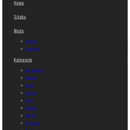
Home
Sztuka
Moda
Damska
Dziecięca
Kategorie
Bez kategorii
Dodatki
Dzieci
Fashion
Filmy
Kolekcje
Podróże
Stylizacje