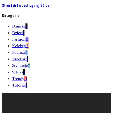
Street Art w Jastrzębiej Górze
Kategorie
Damska
5
Dzieci
1
Fashion
11
Kolekcje
5
Podróże
4
street art
1
Stylizacje
7
Sztuka
5
Trendy
11
Tutorial
1