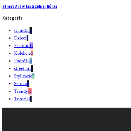
Street Art w Jastrzębiej Górze
Kategorie
Damska
5
Dzieci
1
Fashion
11
Kolekcje
5
Podróże
4
street art
1
Stylizacje
7
Sztuka
5
Trendy
11
Tutorial
1