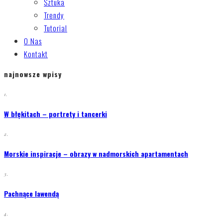
Sztuka
Trendy
Tutorial
O Nas
Kontakt
najnowsze wpisy
1.
W błękitach – portrety i tancerki
2.
Morskie inspiracje – obrazy w nadmorskich apartamentach
3.
Pachnące lawendą
4.