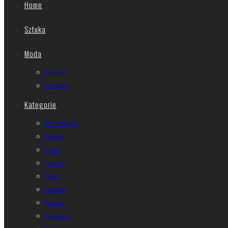
Home
Sztuka
Moda
Damska
Dziecięca
Kategorie
Bez kategorii
Dodatki
Dzieci
Fashion
Filmy
Kolekcje
Podróże
Stylizacje