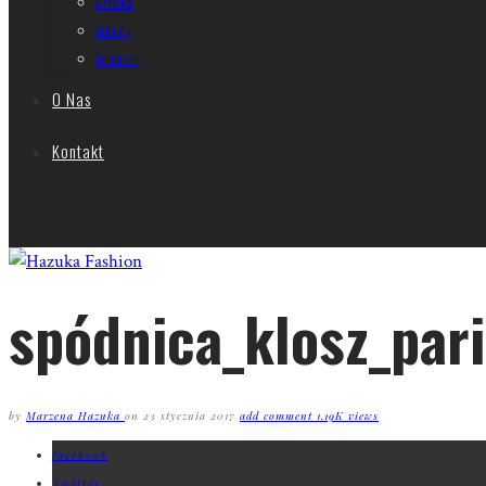
Sztuka
Trendy
Tutorial
O Nas
Kontakt
spódnica_klosz_par
by
Marzena Hazuka
on
23 stycznia 2017
add comment
1.19K views
facebook
Twitter