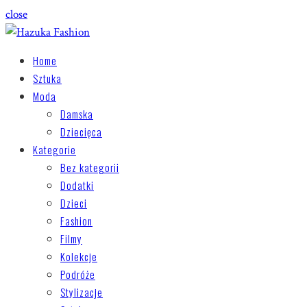
close
Home
Sztuka
Moda
Damska
Dziecięca
Kategorie
Bez kategorii
Dodatki
Dzieci
Fashion
Filmy
Kolekcje
Podróże
Stylizacje