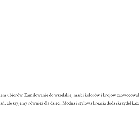
aniem ubiorów. Zamiłowanie do wszelakiej maści kolorów i krojów zaowocow
ań, ale szyjemy również dla dzieci. Modna i stylowa kreacja doda skrzydeł każ