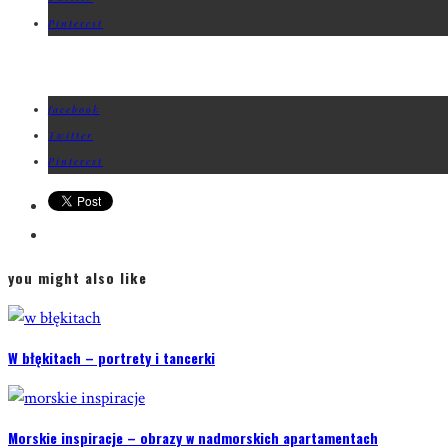
Pinterest
facebook
Twitter
Pinterest
you might also like
W błękitach – portrety i tancerki
Morskie inspiracje – obrazy w nadmorskich apartamentach