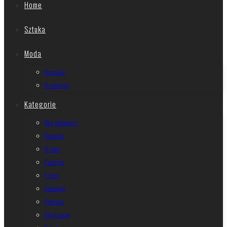
Home
Sztuka
Moda
Damska
Dziecięca
Kategorie
Bez kategorii
Dodatki
Dzieci
Fashion
Filmy
Kolekcje
Podróże
Stylizacje