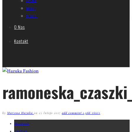
Sztuka
Trendy
Tutorial
O Nas
Kontakt
ramoneska_czaszki
by
Marzena Hazuka
on
25 lutego 2017
add comment
1.36K views
facebook
Twitter