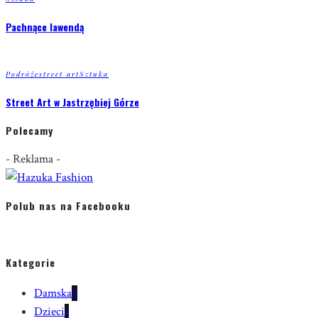
Pachnące lawendą
Podróże
street art
Sztuka
Street Art w Jastrzębiej Górze
Polecamy
- Reklama -
Polub nas na Facebooku
Kategorie
Damska
5
Dzieci
1