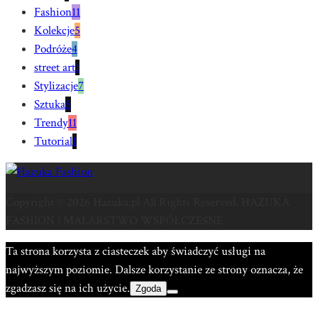
Fashion
11
Kolekcje
5
Podróże
4
street art
1
Stylizacje
7
Sztuka
5
Trendy
11
Tutorial
1
Copyright © 2026 Hazuka.pl All Rights Reserved. HAZUKA
FASHION | MALARSTWO WSPÓŁCZESNE
Ta strona korzysta z ciasteczek aby świadczyć usługi na
najwyższym poziomie. Dalsze korzystanie ze strony oznacza, że
zgadzasz się na ich użycie.
Zgoda