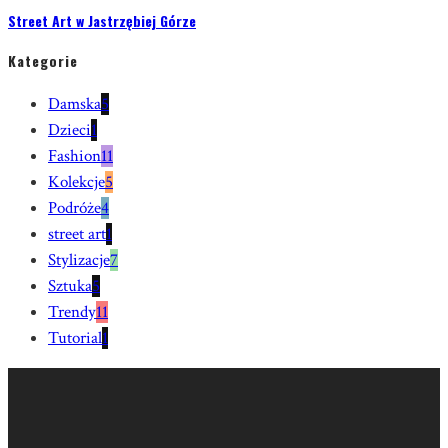
Street Art w Jastrzębiej Górze
Kategorie
Damska
5
Dzieci
1
Fashion
11
Kolekcje
5
Podróże
4
street art
1
Stylizacje
7
Sztuka
5
Trendy
11
Tutorial
1