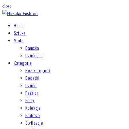
close
Home
Sztuka
Moda
Damska
Dziecięca
Kategorie
Bez kategorii
Dodatki
Dzieci
Fashion
Filmy
Kolekcje
Podróże
Stylizacje