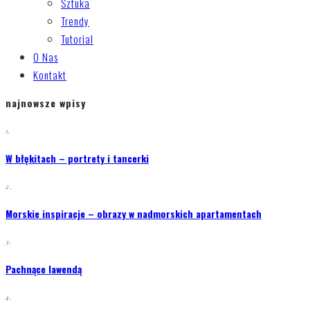
Sztuka
Trendy
Tutorial
O Nas
Kontakt
najnowsze wpisy
1.
W błękitach – portrety i tancerki
2.
Morskie inspiracje – obrazy w nadmorskich apartamentach
3.
Pachnące lawendą
4.